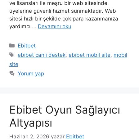
ve lisansları ile meşru bir web sitesinde
üyelerine güvenli hizmet sunmaktadır. Web
sitesi hızlı bir şekilde çok para kazanmanıza
yardımcı …
Devamını oku
Kategoriler
Ebitbet
Etiketler
ebibet canli destek
,
ebibet mobil site
,
mobil
site
Yorum yap
Ebibet Oyun Sağlayıcı
Altyapısı
Haziran 2, 2026
yazar
Ebitbet