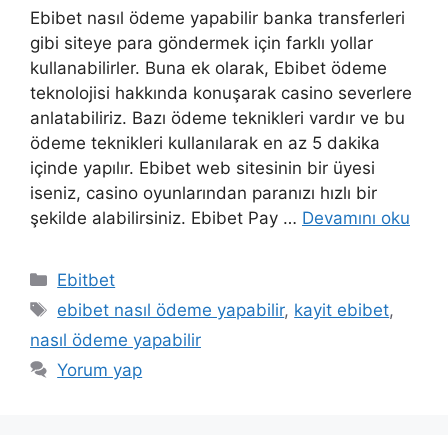
Ebibet nasıl ödeme yapabilir banka transferleri
gibi siteye para göndermek için farklı yollar
kullanabilirler. Buna ek olarak, Ebibet ödeme
teknolojisi hakkında konuşarak casino severlere
anlatabiliriz. Bazı ödeme teknikleri vardır ve bu
ödeme teknikleri kullanılarak en az 5 dakika
içinde yapılır. Ebibet web sitesinin bir üyesi
iseniz, casino oyunlarından paranızı hızlı bir
şekilde alabilirsiniz. Ebibet Pay …
Devamını oku
Kategoriler
Ebitbet
Etiketler
ebibet nasıl ödeme yapabilir
,
kayit ebibet
,
nasıl ödeme yapabilir
Yorum yap