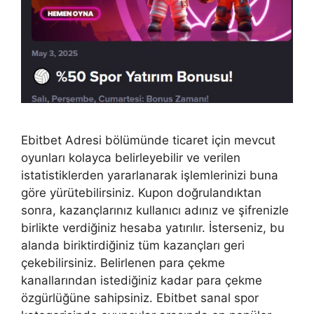
Ebitbet Adresi bölümünde ticaret için mevcut
oyunları kolayca belirleyebilir ve verilen
istatistiklerden yararlanarak işlemlerinizi buna
göre yürütebilirsiniz. Kupon doğrulandıktan
sonra, kazançlarınız kullanıcı adınız ve şifrenizle
birlikte verdiğiniz hesaba yatırılır. İsterseniz, bu
alanda biriktirdiğiniz tüm kazançları geri
çekebilirsiniz. Belirlenen para çekme
kanallarından istediğiniz kadar para çekme
özgürlüğüne sahipsiniz. Ebitbet sanal spor