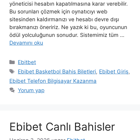
yöneticisi hesabın kapatılmasına karar verebilir.
Bu sorunları çözmek için oynatıcıyı web
sitesinden kaldırmanızı ve hesabı devre dışı
bırakmanızı öneririz. Ne yazık ki bu, oyuncunun
ödül yolculuğunun sonudur. Sistemimiz tüm …
Devamını oku
Kategoriler
Ebitbet
Etiketler
Ebibet Basketbol Bahis Biletleri
,
Ebibet Giriş
,
Ebibet Telefon Bilgisayar Kazanma
Yorum yap
Ebibet Canlı Bahisler