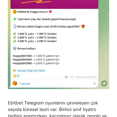
Ebitbet Telegram oyunlarını çevreleyen çok
sayıda küresel teori var. Birinci sınıf tiyatro
tarihini araştırırken, kaçınılmaz olarak zengin ve