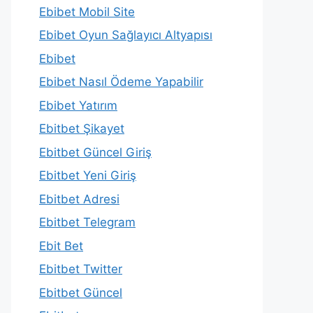
Ebibet Mobil Site
Ebibet Oyun Sağlayıcı Altyapısı
Ebibet
Ebibet Nasıl Ödeme Yapabilir
Ebibet Yatırım
Ebitbet Şikayet
Ebitbet Güncel Giriş
Ebitbet Yeni Giriş
Ebitbet Adresi
Ebitbet Telegram
Ebit Bet
Ebitbet Twitter
Ebitbet Güncel