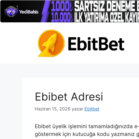
İçeriğe
atla
nao
billionaire
piperspin
thor
luckywave
win
baxter
crorewin
spinania
win
great
spinaura
bet
spin
login
fortune
orio
bet
code
beatz
slots
avis
bonus
Ebibet Adresi
Haziran 15, 2026
yazar
Ebitbet
Ebibet üyelik işlemini tamamladığınızda e
göstermek için kutucuğa kodu yazmanız ge