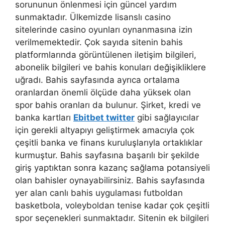
sorununun önlenmesi için güncel yardım
sunmaktadır. Ülkemizde lisanslı casino
sitelerinde casino oyunları oynanmasına izin
verilmemektedir. Çok sayıda sitenin bahis
platformlarında görüntülenen iletişim bilgileri,
abonelik bilgileri ve bahis konuları değişikliklere
uğradı. Bahis sayfasında ayrıca ortalama
oranlardan önemli ölçüde daha yüksek olan
spor bahis oranları da bulunur. Şirket, kredi ve
banka kartları
Ebitbet twitter
gibi sağlayıcılar
için gerekli altyapıyı geliştirmek amacıyla çok
çeşitli banka ve finans kuruluşlarıyla ortaklıklar
kurmuştur. Bahis sayfasına başarılı bir şekilde
giriş yaptıktan sonra kazanç sağlama potansiyeli
olan bahisler oynayabilirsiniz. Bahis sayfasında
yer alan canlı bahis uygulaması futboldan
basketbola, voleyboldan tenise kadar çok çeşitli
spor seçenekleri sunmaktadır. Sitenin ek bilgileri