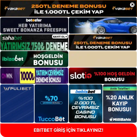
×
EBITBET GİRİŞ İÇİN TIKLAYINIZ!