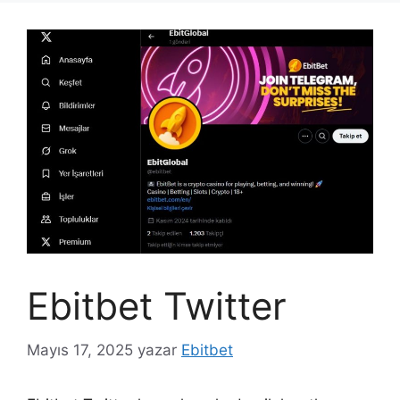
Ebitbet Twitter
Mayıs 17, 2025
yazar
Ebitbet