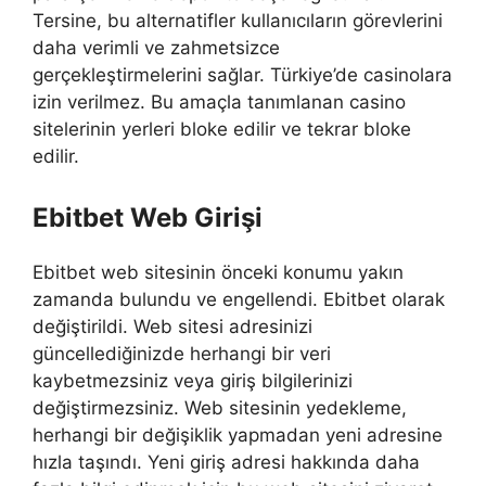
Tersine, bu alternatifler kullanıcıların görevlerini
daha verimli ve zahmetsizce
gerçekleştirmelerini sağlar. Türkiye’de casinolara
izin verilmez. Bu amaçla tanımlanan casino
sitelerinin yerleri bloke edilir ve tekrar bloke
edilir.
Ebitbet Web Girişi
Ebitbet web sitesinin önceki konumu yakın
zamanda bulundu ve engellendi. Ebitbet olarak
değiştirildi. Web sitesi adresinizi
güncellediğinizde herhangi bir veri
kaybetmezsiniz veya giriş bilgilerinizi
değiştirmezsiniz. Web sitesinin yedekleme,
herhangi bir değişiklik yapmadan yeni adresine
hızla taşındı. Yeni giriş adresi hakkında daha