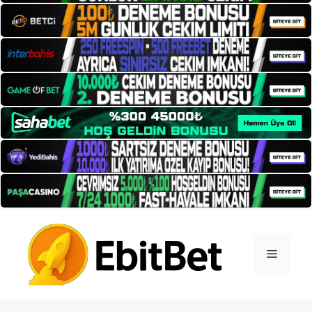
İçeriğe
atla
Menü