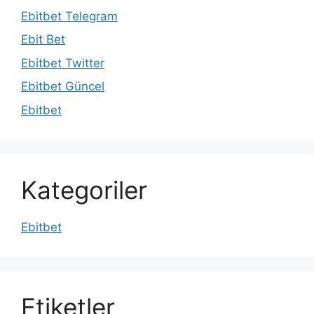
Ebitbet Telegram
Ebit Bet
Ebitbet Twitter
Ebitbet Güncel
Ebitbet
Kategoriler
Ebitbet
Etiketler