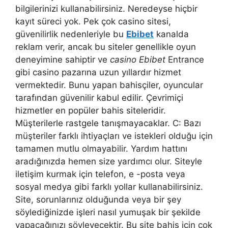
bilgilerinizi kullanabilirsiniz. Neredeyse hiçbir
kayıt süreci yok. Pek çok casino sitesi,
güvenilirlik nedenleriyle bu
Ebibet
kanalda
reklam verir, ancak bu siteler genellikle oyun
deneyimine sahiptir ve
casino Ebibet
Entrance
gibi casino pazarına uzun yıllardır hizmet
vermektedir. Bunu yapan bahisçiler, oyuncular
tarafından güvenilir kabul edilir. Çevrimiçi
hizmetler en popüler bahis siteleridir.
Müşterilerle rastgele tanışmayacaklar. C: Bazı
müşteriler farklı ihtiyaçları ve istekleri olduğu için
tamamen mutlu olmayabilir. Yardım hattını
aradığınızda hemen size yardımcı olur. Siteyle
iletişim kurmak için telefon, e -posta veya
sosyal medya gibi farklı yollar kullanabilirsiniz.
Site, sorunlarınız olduğunda veya bir şey
söylediğinizde işleri nasıl yumuşak bir şekilde
yapacağınızı söyleyecektir. Bu site bahis için çok