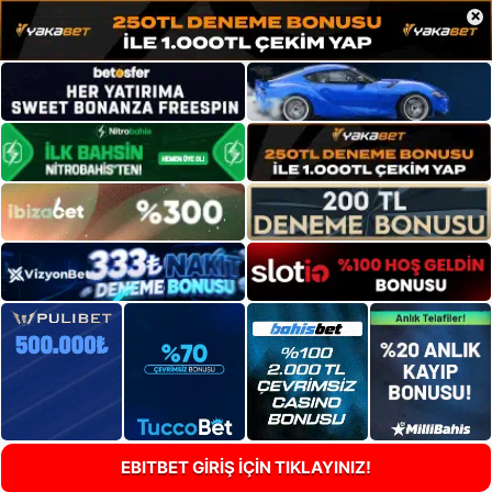
×
EBITBET GİRİŞ İÇİN TIKLAYINIZ!