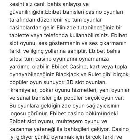
kesintisiz canlı bahis anlayışı ve
güvenilirliğidir.Ebibet bahisleri casino oyunları
tarafından düzenlenir ve tüm oyunlar
casinolardan gelir. Elinizde tutabileceğiniz bir
tablette veya telefonda kullanabilirsiniz. Ebibet
slot oyunu, ses göstermenin ve ses çıkarmanın
farklı ve ilginç yollarına sahiptir. Ebibet bahis
sitesi tüm casino oyunlarını oynamanıza
yardımcı olabilir. Ebibet Casino, kart veya topla
oynayabileceğiniz Blackjack ve Rulet gibi birçok
popüler oyun sunuyor. 3D slot oyunları,
ikramiyeler, poker oyunu hizmetleri, yeni oyunlar
ve sanal bahisler gibi popüler birçok oyun var.
Bu oyunlara geldiğinizde oyun sağlayıcısının
logosu görünür. Ebibet casino bölümündeki
Ebibet slot oyunu, muhteşem oyunu ve
kazanma yeteneği ile bahisçileri çekiyor. Casino
iyi gidiyor çünkü oynamak için birçok farklı ve