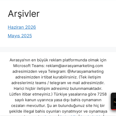
Arşivler
Haziran 2026
Mayıs 2025
Avrasya'nın en büyük reklam platformunda olmak için
Microsoft Teams:
reklam@avrasyamarketing.com
adresimizden veya Telegram: @Avrasyamarketing
adresimizden irtibat kurabilirsiniz. (Tek iletişim
adreslerimiz teams / telegram ve mail adresimizdir.
Harici hiçbir iletişim adresimiz bulunmamaktadır.
Lütfen itibar etmeyiniz.) Türkiye yasalarına göre 7258
sayılı kanun uyarınca yasa dışı bahis oynamanın
cezaları mevcuttur. Şu an bulunduğunuz site hiç bir
şekilde illegal bahis oyunları oynatmıyor ve oynamaya