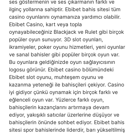
ses göstermenin ve ses çıkarmanın farklı ve
ilginç yollarına sahiptir. Ebibet bahis sitesi tüm
casino oyunlarını oynamanıza yardımcı olabilir.
Ebibet Casino, kart veya topla
oynayabileceğiniz Blackjack ve Rulet gibi birçok
popüler oyun sunuyor. 3D slot oyunları,
ikramiyeler, poker oyunu hizmetleri, yeni oyunlar
ve sanal bahisler gibi popüler birçok oyun var.
Bu oyunlara geldiğinizde oyun sağlayıcısının
logosu görünür. Ebibet casino bölümündeki
Ebibet slot oyunu, muhteşem oyunu ve
kazanma yeteneği ile bahisçileri çekiyor. Casino
iyi gidiyor çünkü oynamak için birçok farklı ve
eğlenceli oyun var. Yüzlerce farklı oyun,
bahisçilerin kazançlarını artırmaya devam
ediyor, yakışıklı satıcılar üzerlerine düşüyor ve
bahisçilerin önünde sohbet ediyor. Ebibet bahis
sitesi spor bahislerinde liderdir, barı yükseltilmiş