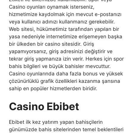
Casino oyunları oynamak isterseniz,
hizmetimize kaydolmak için mevcut e-postanızı
veya kullanıcı adınızı kullanmanız gerekebilir.
Web sitesi, hükümetimiz tarafından yapılan bir
yasa nedeniyle internetimize erişemeyen başka
bir ülkeden bir casino sitesidir. Giriş
yapamıyorsanız, giriş adresinizi değiştirir ve
tekrar giriş yapmanıza izin verir. Herkes için spor
bahis bilgileri ve büyük bahisler mevcuttur.
Casino oyunlarında daha fazla bonus ve yüksek
çözünürlüklü grafik özellikleri kazanma şansına
sahip en popüler hizmetlerden biridir.
Casino Ebibet
Ebibet ilk kez yatırım yapan bahisçilerin
günümüzde bahis sitelerinden temel beklentileri