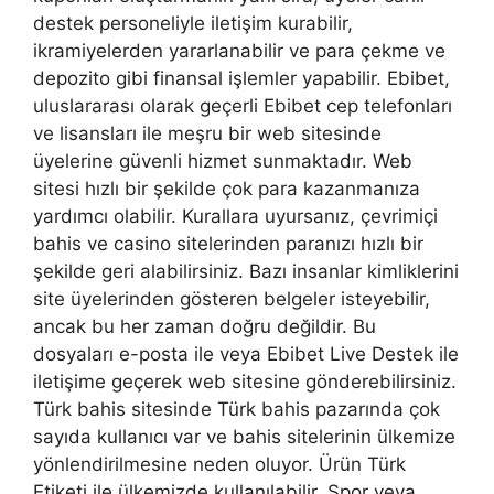
destek personeliyle iletişim kurabilir,
ikramiyelerden yararlanabilir ve para çekme ve
depozito gibi finansal işlemler yapabilir. Ebibet,
uluslararası olarak geçerli Ebibet cep telefonları
ve lisansları ile meşru bir web sitesinde
üyelerine güvenli hizmet sunmaktadır. Web
sitesi hızlı bir şekilde çok para kazanmanıza
yardımcı olabilir. Kurallara uyursanız, çevrimiçi
bahis ve casino sitelerinden paranızı hızlı bir
şekilde geri alabilirsiniz. Bazı insanlar kimliklerini
site üyelerinden gösteren belgeler isteyebilir,
ancak bu her zaman doğru değildir. Bu
dosyaları e-posta ile veya Ebibet Live Destek ile
iletişime geçerek web sitesine gönderebilirsiniz.
Türk bahis sitesinde Türk bahis pazarında çok
sayıda kullanıcı var ve bahis sitelerinin ülkemize
yönlendirilmesine neden oluyor. Ürün Türk
Etiketi ile ülkemizde kullanılabilir. Spor veya