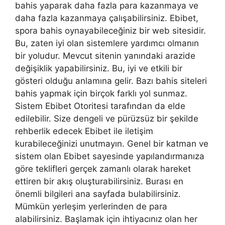
bahis yaparak daha fazla para kazanmaya ve
daha fazla kazanmaya çalışabilirsiniz. Ebibet,
spora bahis oynayabileceğiniz bir web sitesidir.
Bu, zaten iyi olan sistemlere yardımcı olmanın
bir yoludur. Mevcut sitenin yanındaki arazide
değişiklik yapabilirsiniz. Bu, iyi ve etkili bir
gösteri olduğu anlamına gelir. Bazı bahis siteleri
bahis yapmak için birçok farklı yol sunmaz.
Sistem Ebibet Otoritesi tarafından da elde
edilebilir. Size dengeli ve pürüzsüz bir şekilde
rehberlik edecek Ebibet ile iletişim
kurabileceğinizi unutmayın. Genel bir katman ve
sistem olan Ebibet sayesinde yapılandırmanıza
göre teklifleri gerçek zamanlı olarak hareket
ettiren bir akış oluşturabilirsiniz. Burası en
önemli bilgileri ana sayfada bulabilirsiniz.
Mümkün yerleşim yerlerinden de para
alabilirsiniz. Başlamak için ihtiyacınız olan her