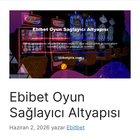
Ebibet Oyun
Sağlayıcı Altyapısı
Haziran 2, 2026
yazar
Ebitbet