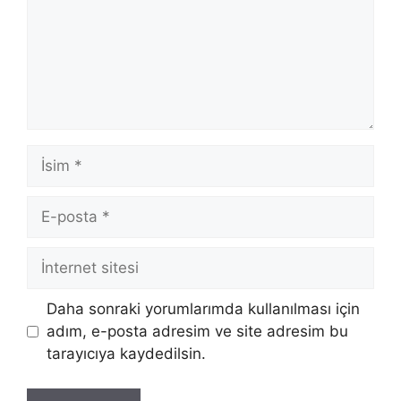
İsim
E-
posta
İnternet
sitesi
Daha sonraki yorumlarımda kullanılması için
adım, e-posta adresim ve site adresim bu
tarayıcıya kaydedilsin.