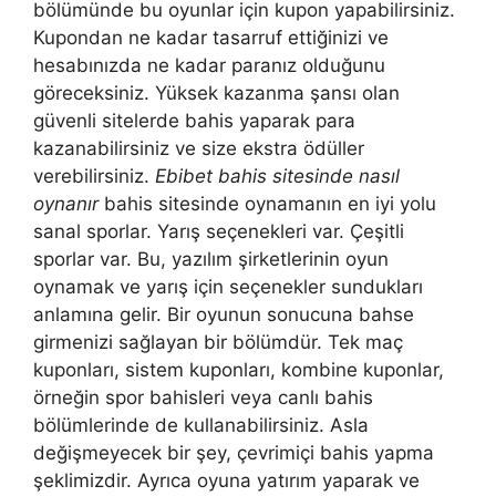
bölümünde bu oyunlar için kupon yapabilirsiniz.
Kupondan ne kadar tasarruf ettiğinizi ve
hesabınızda ne kadar paranız olduğunu
göreceksiniz. Yüksek kazanma şansı olan
güvenli sitelerde bahis yaparak para
kazanabilirsiniz ve size ekstra ödüller
verebilirsiniz.
Ebibet bahis sitesinde nasıl
oynanır
bahis sitesinde oynamanın en iyi yolu
sanal sporlar. Yarış seçenekleri var. Çeşitli
sporlar var. Bu, yazılım şirketlerinin oyun
oynamak ve yarış için seçenekler sundukları
anlamına gelir. Bir oyunun sonucuna bahse
girmenizi sağlayan bir bölümdür. Tek maç
kuponları, sistem kuponları, kombine kuponlar,
örneğin spor bahisleri veya canlı bahis
bölümlerinde de kullanabilirsiniz. Asla
değişmeyecek bir şey, çevrimiçi bahis yapma
şeklimizdir. Ayrıca oyuna yatırım yaparak ve