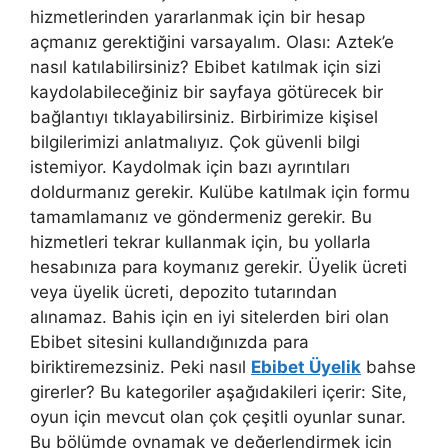
hizmetlerinden yararlanmak için bir hesap
açmanız gerektiğini varsayalım. Olası: Aztek’e
nasıl katılabilirsiniz? Ebibet katılmak için sizi
kaydolabileceğiniz bir sayfaya götürecek bir
bağlantıyı tıklayabilirsiniz. Birbirimize kişisel
bilgilerimizi anlatmalıyız. Çok güvenli bilgi
istemiyor. Kaydolmak için bazı ayrıntıları
doldurmanız gerekir. Kulübe katılmak için formu
tamamlamanız ve göndermeniz gerekir. Bu
hizmetleri tekrar kullanmak için, bu yollarla
hesabınıza para koymanız gerekir. Üyelik ücreti
veya üyelik ücreti, depozito tutarından
alınamaz. Bahis için en iyi sitelerden biri olan
Ebibet sitesini kullandığınızda para
biriktiremezsiniz. Peki nasıl
Ebibet Üyelik
bahse
girerler? Bu kategoriler aşağıdakileri içerir: Site,
oyun için mevcut olan çok çeşitli oyunlar sunar.
Bu bölümde oynamak ve değerlendirmek için