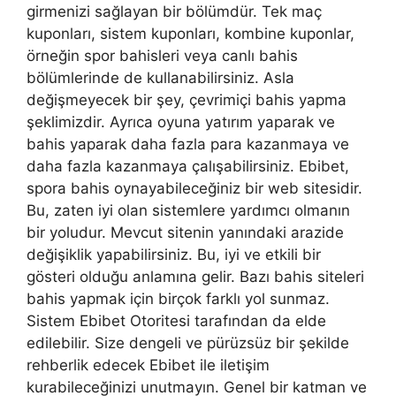
girmenizi sağlayan bir bölümdür. Tek maç
kuponları, sistem kuponları, kombine kuponlar,
örneğin spor bahisleri veya canlı bahis
bölümlerinde de kullanabilirsiniz. Asla
değişmeyecek bir şey, çevrimiçi bahis yapma
şeklimizdir. Ayrıca oyuna yatırım yaparak ve
bahis yaparak daha fazla para kazanmaya ve
daha fazla kazanmaya çalışabilirsiniz. Ebibet,
spora bahis oynayabileceğiniz bir web sitesidir.
Bu, zaten iyi olan sistemlere yardımcı olmanın
bir yoludur. Mevcut sitenin yanındaki arazide
değişiklik yapabilirsiniz. Bu, iyi ve etkili bir
gösteri olduğu anlamına gelir. Bazı bahis siteleri
bahis yapmak için birçok farklı yol sunmaz.
Sistem Ebibet Otoritesi tarafından da elde
edilebilir. Size dengeli ve pürüzsüz bir şekilde
rehberlik edecek Ebibet ile iletişim
kurabileceğinizi unutmayın. Genel bir katman ve