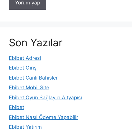
Son Yazılar
Ebibet Adresi
Ebibet Giriş
Ebibet Canlı Bahisler
Ebibet Mobil Site
Ebibet Oyun Sağlayıcı Altyapısı
Ebibet
Ebibet Nasıl Ödeme Yapabilir
Ebibet Yatırım